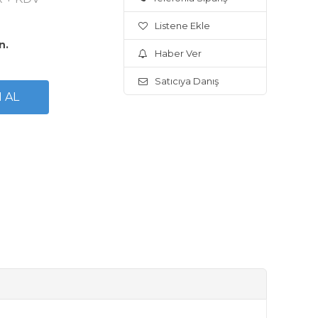
Listene Ekle
n.
Haber Ver
Satıcıya Danış