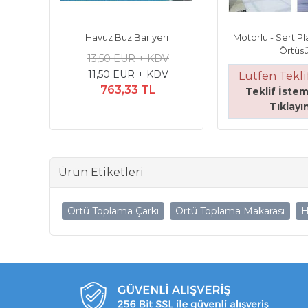
Havuz Buz Bariyeri
Motorlu - Sert Pl
Örtüs
13,50 EUR + KDV
11,50 EUR + KDV
Lütfen Teklif
763,33 TL
Teklif İstem
Tıklayı
Ürün Etiketleri
Örtü Toplama Çarkı
Örtü Toplama Makarası
H