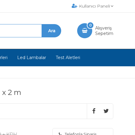
Kullanıcı Paneli
0
Alışveriş
Sepetim
leri
Led Lambalar
Test Aletleri
 x 2 m
R + KDV
Telefonla Sipariş