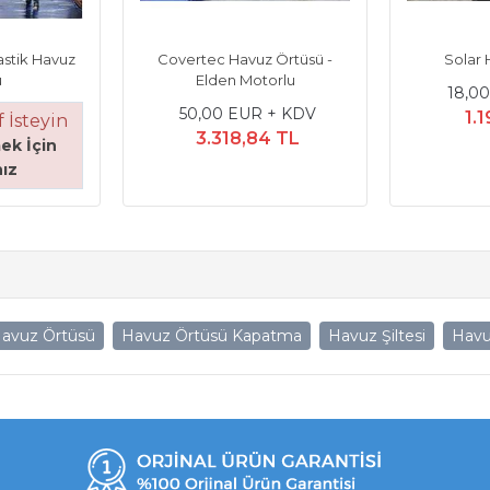
astik Havuz
Covertec Havuz Örtüsü -
Solar 
ü
Elden Motorlu
18,0
50,00 EUR + KDV
1.
 İsteyin
3.318,84 TL
ek İçin
nız
avuz Örtüsü
Havuz Örtüsü Kapatma
Havuz Şiltesi
Havu