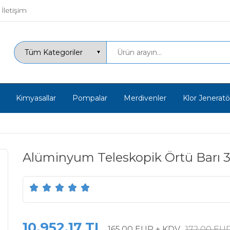
İletişim
Kimyasallar
Pompalar
Merdivenler
Klor Jeneratör
Alüminyum Teleskopik Örtü Barı 3
10.952,17 TL
165,00 EUR + KDV
172,00 EU