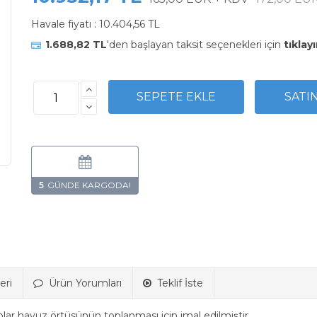
Havale fiyatı :
10.404,56 TL
1.688,82 TL
'den başlayan taksit seçenekleri için
tıklayı
5
eri
Ürün Yorumları
Teklif İste
olar havuz örtüsünün
toplanması için imal edilmiştir.