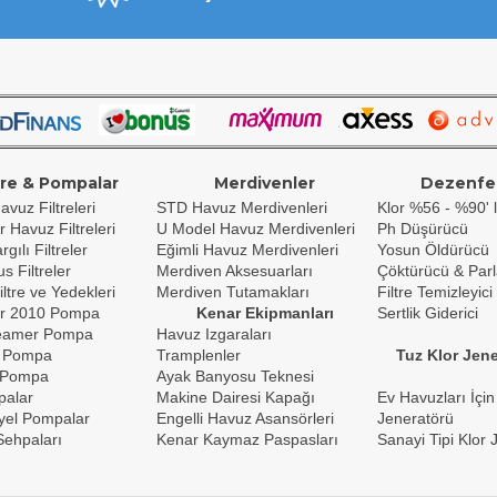
tre & Pompalar
Merdivenler
Dezenfe
avuz Filtreleri
STD Havuz Merdivenleri
Klor %56 - %90' l
r Havuz Filtreleri
U Model Havuz Merdivenleri
Ph Düşürücü
gılı Filtreler
Eğimli Havuz Merdivenleri
Yosun Öldürücü
s Filtreler
Merdiven Aksesuarları
Çöktürücü & Parl
iltre ve Yedekleri
Merdiven Tutamakları
Filtre Temizleyici
r 2010 Pompa
Kenar Ekipmanları
Sertlik Giderici
reamer Pompa
Havuz Izgaraları
 Pompa
Tramplenler
Tuz Klor Jene
 Pompa
Ayak Banyosu Teknesi
palar
Makine Dairesi Kapağı
Ev Havuzları İçin
yel Pompalar
Engelli Havuz Asansörleri
Jeneratörü
ehpaları
Kenar Kaymaz Paspasları
Sanayi Tipi Klor 