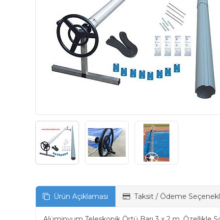
Ürün Açıklaması
Taksit / Ödeme Seçenekl
Alüminyum Teleskopik Örtü Barı 3 x 2 m, Özellikle
S