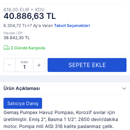
618,00 EUR + KDV
40.886,63 TL
6.304,72 TL×7
Ay'a Varan
Taksit Seçenekleri
Havale / Eft
38.842,30 TL
2
Günde Kargoda
Adet
Ürün Açıklaması
Satıcıya Danış
Gemaş Pumpex Havuz Pompası, Korozif sıvılar için
üretilmiştir. Emiş 2", Basma 1 1/2". 2850 devir/dakika
motor. Pompa mili AISI 316 kalite paslanmaz çelik.