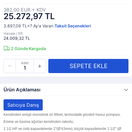
382,00 EUR + KDV
25.272,97 TL
3.897,09 TL×7
Ay'a Varan
Taksit Seçenekleri
Havale / Eft
24.009,32 TL
2
Günde Kargoda
Adet
Ürün Açıklaması
Satıcıya Danış
Kendinden emişli monoblok ön filtreli, termostatik gövdeli havuz pompası.
Emme ve basma ağızları kendinden rakorlu;
1 1/2 HP ve üstü kapasitelerde 2"(Ø 63mm), küçük kapasitelerde 1 1/2" (Ø