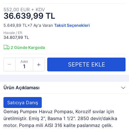
552,00 EUR + KDV
36.639,99 TL
5.649,89 TL×7
Ay'a Varan
Taksit Seçenekleri
Havale / Eft
34.807,99 TL
2
Günde Kargoda
Adet
Ürün Açıklaması
Satıcıya Danış
Gemaş Pumpex Havuz Pompası, Korozif sıvılar için
üretilmiştir. Emiş 2", Basma 1 1/2". 2850 devir/dakika
motor. Pompa mili AISI 316 kalite paslanmaz çelik.