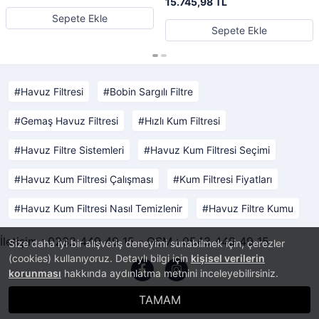
15.745,98 TL
Sepete Ekle
Sepete Ekle
Havuz Filtresi
Bobin Sargılı Filtre
Gemaş Havuz Filtresi
Hızlı Kum Filtresi
Havuz Filtre Sistemleri
Havuz Kum Filtresi Seçimi
Havuz Kum Filtresi Çalışması
Kum Filtresi Fiyatları
Havuz Kum Filtresi Nasıl Temizlenir
Havuz Filtre Kumu
İletişim : 0232 449 49 15 - GSM : 0543 449 49 15
Size daha iyi bir alışveriş deneyimi sunabilmek için, çerezler
(cookies) kullanıyoruz. Detaylı bilgi için
kişisel verilerin
korunması
hakkında aydınlatma metnini inceleyebilirsiniz.
TAMAM
®
PlatinMarket
E-Ticaret Sistemi
İle Hazırlanmıştır.