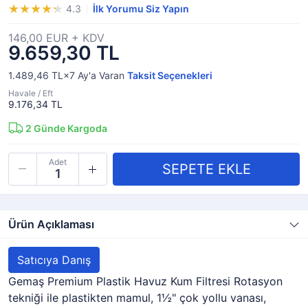
4.3
İlk Yorumu Siz Yapın
146,00 EUR + KDV
9.659,30 TL
1.489,46 TL×7
Ay'a Varan
Taksit Seçenekleri
Havale / Eft
9.176,34 TL
2
Günde Kargoda
Adet
Ürün Açıklaması
Satıcıya Danış
Gemaş Premium Plastik Havuz Kum Filtresi Rotasyon
tekniği ile plastikten mamul, 1½" çok yollu vanası,